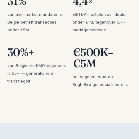
31%
4,4×
van mid-market mandaten in
EBITDA-multiple voor deals
België betreft transacties
onder €1M, tegenover 6,7×
onder €5M
marktgemiddelde
30%+
€500K–
€5M
van Belgische KMO-eigenaars
is 55+ — generationele
het segment waarop
transitiegolf
BrightBird gespecialiseerd is