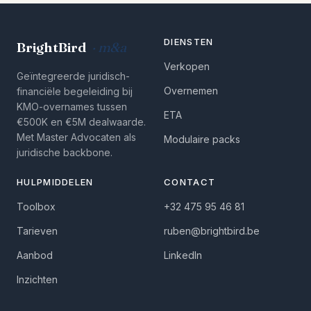
DIENSTEN
BrightBird
· m&a
Verkopen
Geïntegreerde juridisch-
Overnemen
financiële begeleiding bij
KMO-overnames tussen
ETA
€500K en €5M dealwaarde.
Met Master Advocaten als
Modulaire packs
juridische backbone.
HULPMIDDELEN
CONTACT
Toolbox
+32 475 95 46 81
Tarieven
ruben@brightbird.be
Aanbod
LinkedIn
Inzichten